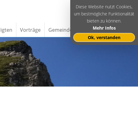
Diese Website nutzt Cookies,
um bestmögliche Funktionalität
bieten zu können.
Mehr Infos
igten
Vorträge
Gemeinde Intern
Impressum
Ok, verstanden