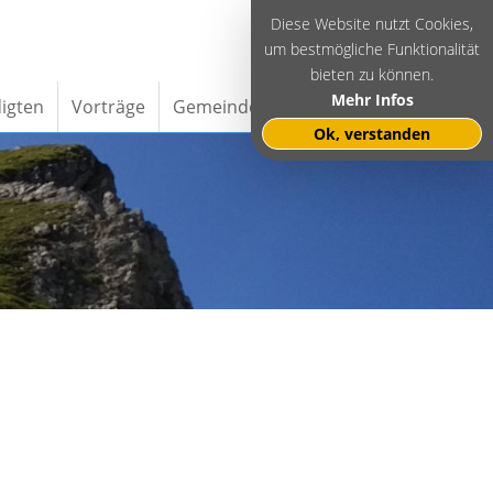
Diese Website nutzt Cookies,
um bestmögliche Funktionalität
bieten zu können.
Mehr Infos
igten
Vorträge
Gemeinde Intern
Impressum
Ok, verstanden